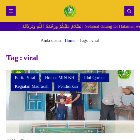
لَامُ عَلَيْكُمْ وَرَحْمَةُ ٱللَّٰهِ وَبَرَكَاتُهُ
Beranda
Berita
Anda disini :
Home
- Tags :
viral
RDM MI
Tag : viral
Berita Viral
Humas MIN KH
Idul Qurban
Kegiatan Madrasah
Pendidikan