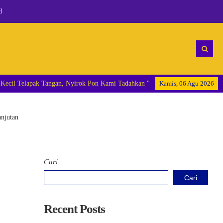
d
 Kami Nantikan, Kecil Telapak Tangan, Nyirok Pon Kami Tadahkan "
Kamis, 06 Agu 2026
anjutan
Cari
Cari
Recent Posts