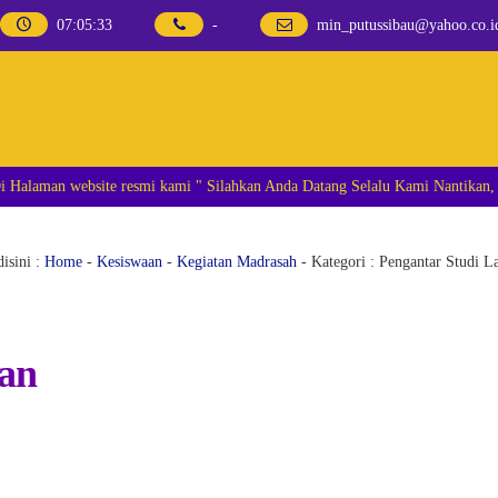
07
:
05
:
34
-
min_putussibau@yahoo.co.i
ٱلسَّلَامُ عَلَيْكُمْ وَرَح Selamat datang Di Halaman website resmi kami " Silahkan Anda Datang Selalu
isini :
Home
-
Kesiswaan
-
Kegiatan Madrasah
- Kategori :
Pengantar Studi L
tan