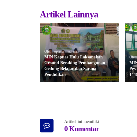
Artikel Lainnya
Oleh : oprator madrasah
MIN Kapuas Hulu Laksanakan
Oleh 
Ground Breaking Pembangunan
MIN
Gedung Belajar dan Sarana
Pes
Pendidikan
144
Artikel ini memiliki
0 Komentar