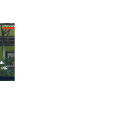
ulu
1446