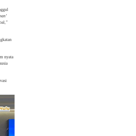
nggul
pan’
bal,”
ngkatan
am nyata
nusia
vasi