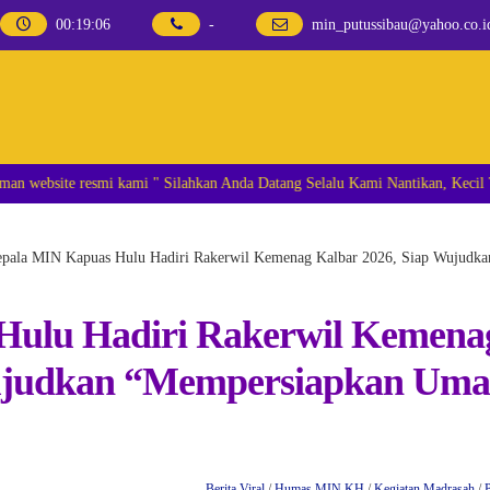
00
:
19
:
07
-
min_putussibau@yahoo.co.i
ٱلسَّلَا Selamat datang Di Halaman website resmi kami " Silahkan Anda Datang Selalu Kami Nantikan, Kec
pala MIN Kapuas Hulu Hadiri Rakerwil Kemenag Kalbar 2026, Siap Wujudk
Hulu Hadiri Rakerwil Kemena
Wujudkan “Mempersiapkan Uma
Berita Viral
/
Humas MIN KH
/
Kegiatan Madrasah
/