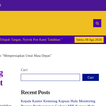
d
il Telapak Tangan, Nyirok Pon Kami Tadahkan "
Sabtu, 08 Agu 2026
an “Mempersiapkan Umat Masa Depan”
g
Cari
Cari
t
Recent Posts
Kepala Kantor Kemenag Kapuas Hulu Monitoring
Pendidikan