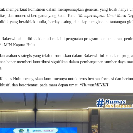
ntuk memperkuat komitmen dalam mempersiapkan generasi yang tidak hanya u
ualitas, dan moderasi beragama yang kuat. Tema
‘Mempersiapkan Umat Masa De
didik yang berakhlak mulia, berdaya saing, dan siap menghadapi tantangan glo
Rakerwil akan ditindaklanjuti melalui penguatan program pembelajaran, peni
n di MIN Kapuas Hulu.
n arahan strategis yang telah dirumuskan dalam Rakerwil ini ke dalam progr
nar-benar memberi kontribusi signifikan dalam pembangunan sumber daya ma
a.
N Kapuas Hulu menegaskan komitmennya untuk terus bertransformasi dan berino
lusif, dan berorientasi pada masa depan umat.
*HumasMINKH