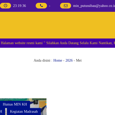
23
:
19
:
36
-
min_putussibau@yahoo.co.i
ٱلسَّلَامُ عَلَيْكُمْ وَر Selamat datang Di Halaman website resmi kami " Silahkan Anda Datang Selalu K
Anda disini :
Home
-
2026
-
Mei
Humas MIN KH
H
Kegiatan Madrasah