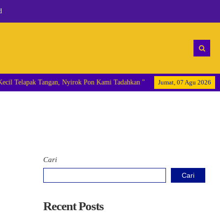
d
ami Nantikan, Kecil Telapak Tangan, Nyirok Pon Kami Tadahkan "
Jumat, 07 Agu 2026
Cari
Cari
Recent Posts