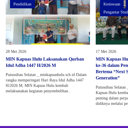
Pendidikan
Kesiswaan
Pengantar Stud
28 Mei 2026
17 Mei 2026
MIN Kapuas Hulu Laksanakan Qurban
MIN Kapuas Hu
Idul Adha 1447 H/2026 M
ke-36 dalam Pen
Bertema “Next S
Putussibau Selatan _ minkapuashulu.sch.id Dalam
Generation”
rangka memperingati Hari Raya Idul Adha 1447
H/2026 M, MIN Kapuas Hulu kembali
Putussibau Selatan
melaksanakan kegiatan penyembelihan..
Kapuas Hulu kemb
penting dalam perja
didiknya melalui pe
Studi..