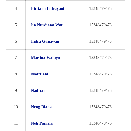
4
Fitriana Indrayani
15348479473
5
Iin Nurdiana Wati
15348479473
6
Indra Gunawan
15348479473
7
Marlina Waluyo
15348479473
8
Nadri’ani
15348479473
9
Nadriani
15348479473
10
Neng Diana
15348479473
11
Neti Pamela
15348479473