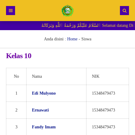
مَةُ ٱللَّٰهِ وَبَرَكَاتُهُ
Beranda
Berita
Anda disini :
Home
-
Siswa
RDM MI
Kelas 10
No
Nama
NIK
1
Edi Mulyono
15348479473
2
Ernawati
15348479473
3
Fandy Imam
15348479473