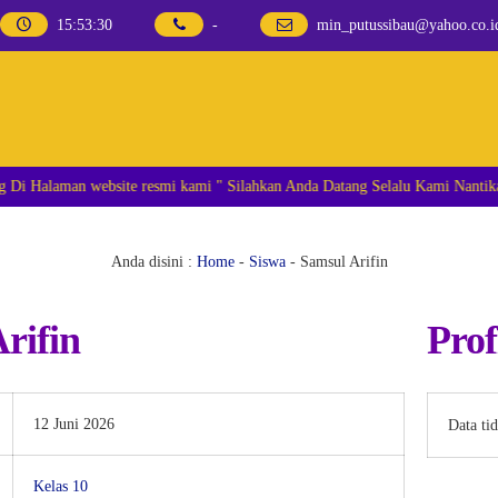
15
:
53
:
30
-
min_putussibau@yahoo.co.i
ٱلسَّلَامُ عَلَيْكُمْ وَرَحْمَةُ Selamat datang Di Halaman website resmi kami " Silahkan Anda Datang S
Anda disini :
Home
-
Siswa
-
Samsul Arifin
rifin
Prof
12 Juni 2026
Data ti
Kelas 10