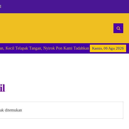
d
elalu Kami Nantikan, Kecil Telapak Tangan, Nyirok Pon Kami Tadahkan "
Kamis, 06 Agu 2026
il
dak ditemukan