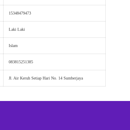
15348479473
Laki Laki
Islam
083815251385
Jl. Air Keruh Setiap Hari No. 14 Sumberjaya