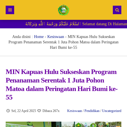
لَيْكُمْ وَرَحْمَةُ ٱللَّٰهِ وَبَرَكَاتُهُ
Beranda
Berita
Anda disini :
Home
-
Kesiswaan
-
MIN Kapuas Hulu Sukseskan
Program Penanaman Serentak 1 Juta Pohon Matoa dalam Peringatan
RDM MI
Hari Bumi ke-55
MIN Kapuas Hulu Sukseskan Program
Penanaman Serentak 1 Juta Pohon
Matoa dalam Peringatan Hari Bumi ke-
55
Sel, 22 April 2025
Dibaca 267x
Kesiswaan
/
Pendidikan
/
Uncategorized