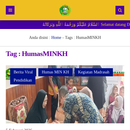
َةُ ٱللَّٰهِ وَبَرَكَاتُهُ
Beranda
Berita
Anda disini :
Home
- Tags :
HumasMINKH
RDM MI
Tag : HumasMINKH
Berita Viral
Humas MIN KH
Kegiatan Madrasah
Pendidikan