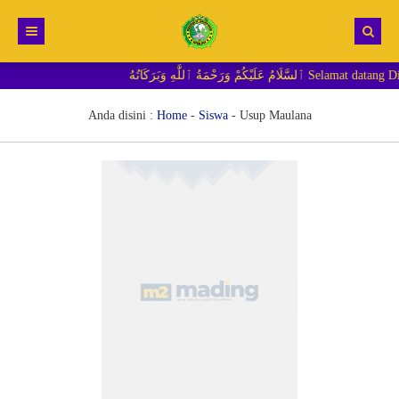
َةُ ٱللَّٰهِ وَبَرَكَاتُهُ
Beranda
Berita
Anda disini :
Home
-
Siswa
-
Usup Maulana
RDM MI