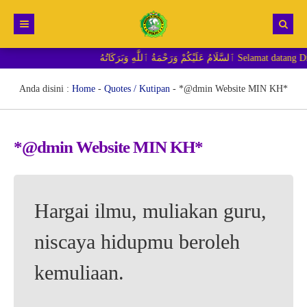
ةُ ٱللَّٰهِ وَبَرَكَاتُهُ
Beranda
Berita
Anda disini :
Home
-
Quotes / Kutipan
-
*@dmin Website MIN KH*
RDM MI
*@dmin Website MIN KH*
Hargai ilmu, muliakan guru,
niscaya hidupmu beroleh
kemuliaan.