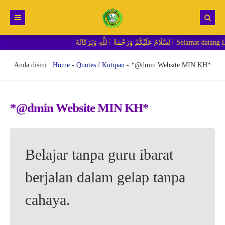
ُ ٱللَّٰهِ وَبَرَكَاتُهُ
Beranda
Berita
Anda disini :
Home
-
Quotes / Kutipan
-
*@dmin Website MIN KH*
RDM MI
*@dmin Website MIN KH*
Belajar tanpa guru ibarat
berjalan dalam gelap tanpa
cahaya.