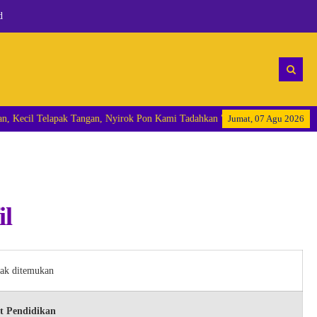
d
lalu Kami Nantikan, Kecil Telapak Tangan, Nyirok Pon Kami Tadahkan "
Jumat, 07 Agu 2026
il
dak ditemukan
t Pendidikan