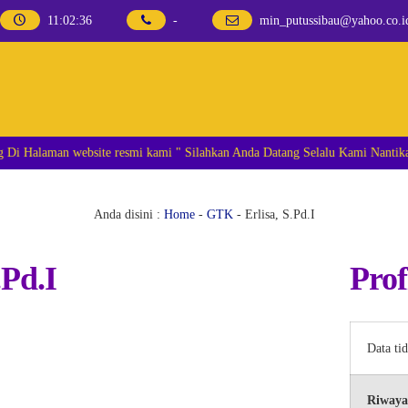
11
:
02
:
36
-
min_putussibau@yahoo.co.i
ٱلسَّلَامُ عَلَيْكُمْ وَرَحْمَة Selamat datang Di Halaman website resmi kami " Silahkan Anda Datang Se
Anda disini :
Home
-
GTK
-
Erlisa, S.Pd.I
.Pd.I
Prof
Data ti
Riwaya