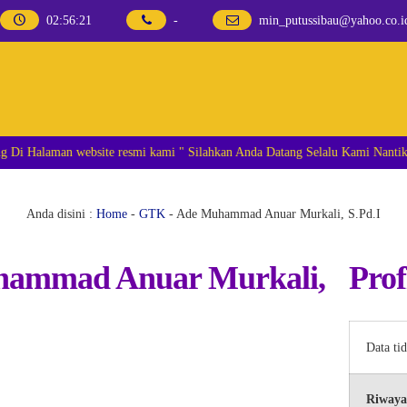
02
:
56
:
21
-
min_putussibau@yahoo.co.i
ٱلسَّلَامُ عَلَيْكُمْ وَرَحْمَةُ  Selamat datang Di Halaman website resmi kami " Silahkan Anda Datang 
Anda disini :
Home
-
GTK
-
Ade Muhammad Anuar Murkali, S.Pd.I
ammad Anuar Murkali,
Prof
Data ti
Riwaya