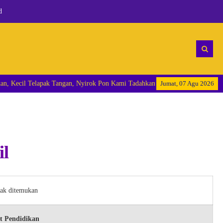
d
Selalu Kami Nantikan, Kecil Telapak Tangan, Nyirok Pon Kami Tadahkan "
Jumat, 07 Agu 2026
il
dak ditemukan
t Pendidikan