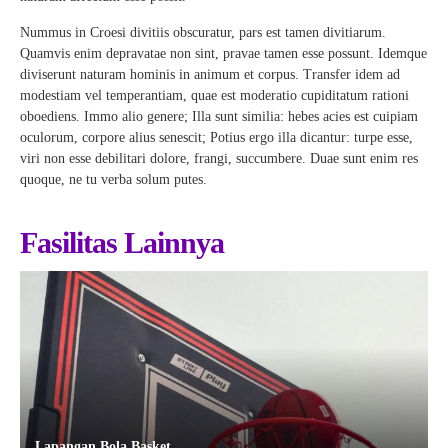
Nummus in Croesi divitiis obscuratur, pars est tamen divitiarum.
Quamvis enim depravatae non sint, pravae tamen esse possunt. Idemque
diviserunt naturam hominis in animum et corpus. Transfer idem ad
modestiam vel temperantiam, quae est moderatio cupiditatum rationi
oboediens. Immo alio genere; Illa sunt similia: hebes acies est cuipiam
oculorum, corpore alius senescit; Potius ergo illa dicantur: turpe esse,
viri non esse debilitari dolore, frangi, succumbere. Duae sunt enim res
quoque, ne tu verba solum putes.
Fasilitas Lainnya
Lapangan Bola Basket