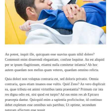
An potest, inquit ille, quicquam esse suavius quam nihil dolere?
Contemnit enim disserendi elegantiam, confuse loquitur. An est aliquid
per se ipsum flagitiosum, etiamsi nulla comitetur infamia? Ab hoc
autem quaedam non melius quam veteres, quaedam omnino relicta.
Quia dolori non voluptas contraria est, sed doloris privatio. Omnia
contraria, quos etiam insanos esse vultis. Quid Zeno? An vero displicuit
ea, quae tributa est animi virtutibus tanta praestantia? Primum cur ista
res digna odio est, nisi quod est turpis? Ad eas enim res ab Epicuro
praecepta dantur. Quicquid enim a sapientia proficiscitur, id continuo
debet expletum esse omnibus suis partibus; Ut optime, secundum
naturam affectum esse possit.