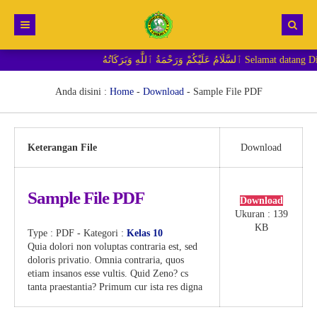
ةُ ٱللَّٰهِ وَبَرَكَاتُهُ
Beranda
Berita
Anda disini :
Home
-
Download
-
Sample File PDF
RDM MI
Keterangan File
Download
Sample File PDF
Download
Ukuran : 139
KB
Type :
PDF
- Kategori :
Kelas 10
Quia dolori non voluptas contraria est, sed
doloris privatio. Omnia contraria, quos
etiam insanos esse vultis. Quid Zeno? cs
tanta praestantia? Primum cur ista res digna