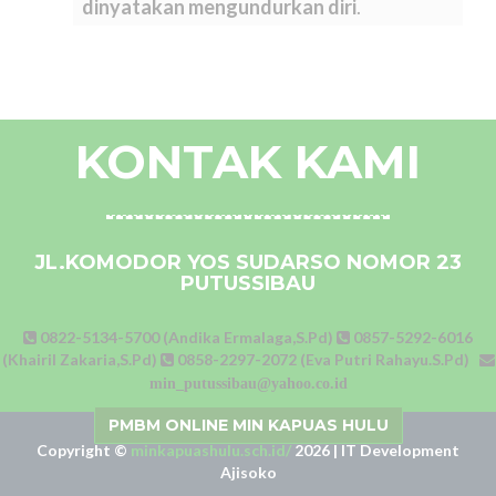
dinyatakan mengundurkan diri
.
KONTAK KAMI
JL.KOMODOR YOS SUDARSO NOMOR 23
PUTUSSIBAU
0822-5134-5700 (Andika Ermalaga,S.Pd)
0857-5292-6016
(Khairil Zakaria,S.Pd)
0858-2297-2072 (Eva Putri Rahayu.S.Pd)
min_putussibau@yahoo.co.id
PMBM ONLINE MIN KAPUAS HULU
Copyright ©
minkapuashulu.sch.id/
2026 | IT Development
Ajisoko