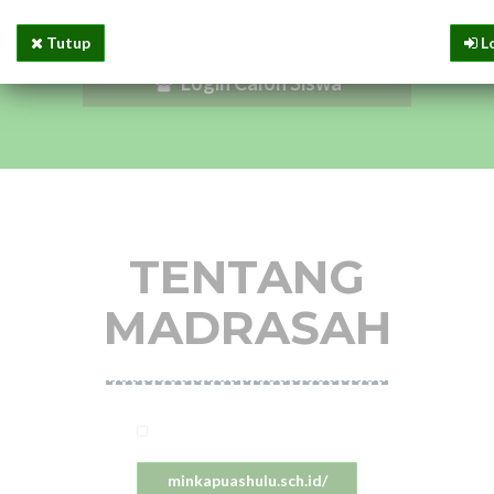
Pendaftaran PMBM Online
Tutup
L
Login Calon Siswa
TENTANG
MADRASAH
minkapuashulu.sch.id/