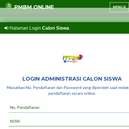
PMBM ONLINE
TOGGLE
MENU
NAVIGATI
Halaman Login
Calon Siswa
PMBM ONLINE
MIN KAPUAS HULU
LOGIN ADMINISTRASI CALON SISWA
Masukkan No. Pendaftaran dan Password yang diperoleh saat mela
Download Panduan PMBM Online
pendaftaran secara online.