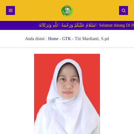
حْمَةُ ٱللَّٰهِ وَبَرَكَاتُهُ
Beranda
Berita
Anda disini :
Home
-
GTK
-
Titi Mardianti, S.pd
RDM MI